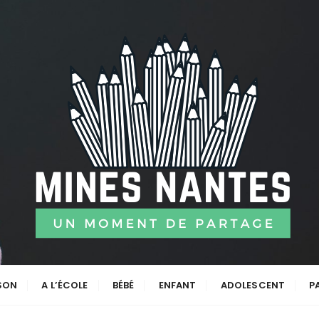
ISON
A L’ÉCOLE
BÉBÉ
ENFANT
ADOLESCENT
P