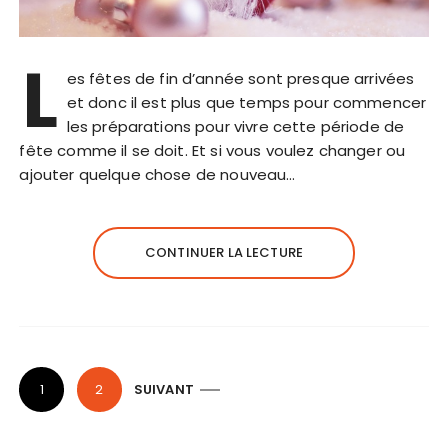
L
es fêtes de fin d’année sont presque arrivées
et donc il est plus que temps pour commencer
les préparations pour vivre cette période de
fête comme il se doit. Et si vous voulez changer ou
ajouter quelque chose de nouveau…
CONTINUER LA LECTURE
P
1
2
SUIVANT
a
g