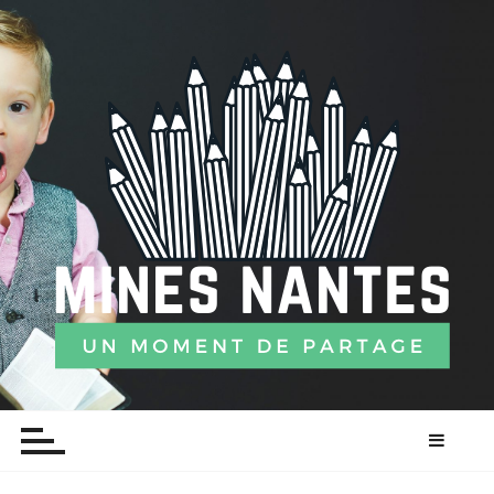
P
a
s
s
e
r
a
u
c
o
n
t
e
n
u
Mines nantes
L'EDUCATION CA SE PARTAGE