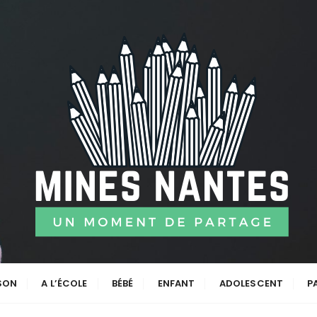
ISON
A L’ÉCOLE
BÉBÉ
ENFANT
ADOLESCENT
P