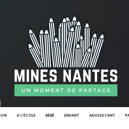
ISON
A L’ÉCOLE
BÉBÉ
ENFANT
ADOLESCENT
P