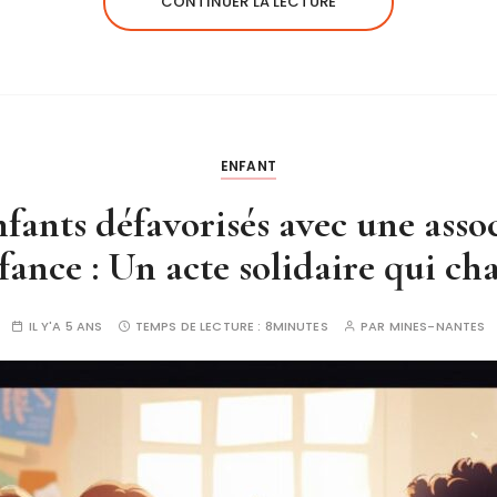
CONTINUER LA LECTURE
ENFANT
fants défavorisés avec une asso
nfance : Un acte solidaire qui ch
IL Y'A 5 ANS
TEMPS DE LECTURE :
8MINUTES
PAR
MINES-NANTES